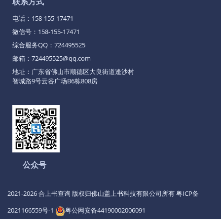
联系方式
APEX
电话：
158-155-17471
微信号：158-155-17471
ATS
综合服务QQ：
724495525
Ariel
邮箱：724495525@qq.com
地址：广东省佛山市顺德区大良街道逢沙村
Aspark
智城路9号云谷广场B6栋808房
ARMADILLO
Alpine
AURA
Aviar
公众号
AC
Schnitzer
2021-2026 合上书查询 版权归佛山盖上书科技有限公司所有
粤ICP备
Atlis
2021166559号-1
粤公网安备44190002006091
AEHRA