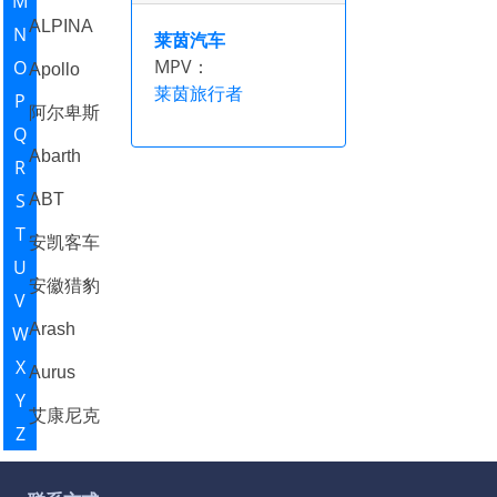
M
ALPINA
N
莱茵汽车
MPV：
O
Apollo
莱茵旅行者
P
阿尔卑斯
Q
Abarth
R
S
ABT
T
安凯客车
U
安徽猎豹
V
Arash
W
X
Aurus
Y
艾康尼克
Z
Agile
Automotive