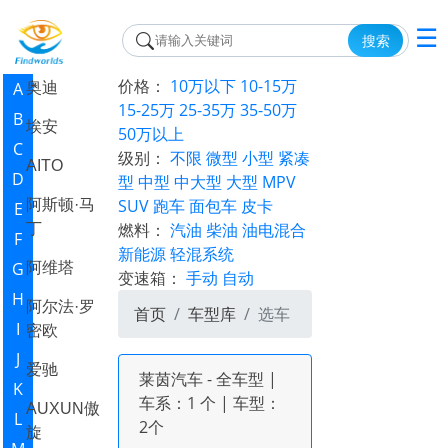
☰
搜索
价格：
10万以下
10-15万
A
奥迪
15-25万
25-35万
35-50万
B
埃安
50万以上
C
级别：
不限
微型
小型
紧凑
AITO
D
型
中型
中大型
大型
MPV
SUV
跑车
面包车
皮卡
阿斯顿·马
E
燃料：
汽油
柴油
油电混合
丁
F
新能源
轻混系统
G
阿维塔
变速箱：
手动
自动
H
阿尔法·罗
首页
车型库
选车
I
密欧
J
爱驰
莱茵汽车 - 全车型 |
K
车系：1 个 | 车型：
AUXUN傲
L
2个
旋