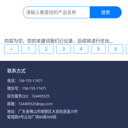
搜索
内容为空，您的关键词我们已记录，后续将进行优化...
«
1
2
3
4
5
6
联系方式
电话：
158-155-17471
微信号：158-155-17471
综合服务QQ：
724495525
邮箱：724495525@qq.com
地址：广东省佛山市顺德区大良街道逢沙村
智城路9号云谷广场B6栋808房